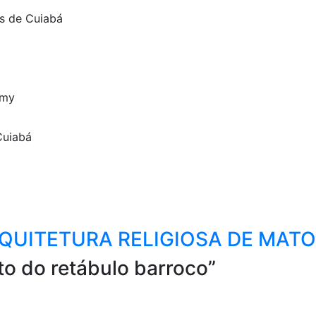
s de Cuiabá
omy
Cuiabá
QUITETURA RELIGIOSA DE MAT
o do retábulo barroco”