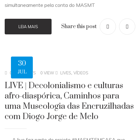
simultaneamente pela conta do MASMT
Share this post
LEIA MAIS
30
JUL
,
0 COMMENTS
0 VIEW
LIVES
VÍDEOS
LIVE | Decolonialismo e culturas
afro-diaspórica, Caminhos para
uma Museologia das Encruzilhadas
com Diogo Jorge de Melo
A live faz parte do projeto #MASMTEMCASA que