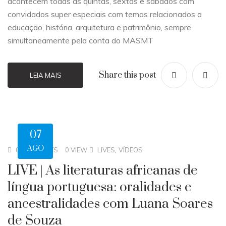
acontecem todas as quintas, sextas e sábados com
convidados super especiais com temas relacionados a
educação, história, arquitetura e patrimônio, sempre
simultaneamente pela conta do MASMT
Share this post
LEIA MAIS
07
AGO
,
0 COMMENTS
0 VIEW
LIVES
VÍDEOS
LIVE | As literaturas africanas de
língua portuguesa: oralidades e
ancestralidades com Luana Soares
de Souza