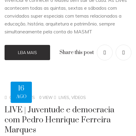
vivenciar e conhecer o Museu sem sair de casa. As Lives
acontecem todas as quintas, sextas e sábados com
convidados super especiais com temas relacionados a
educação, história, arquitetura e patrimônio, sempre
simultaneamente pela conta do MASMT
Share this post
LEIA MAIS
16
AGO
,
0 COMMENTS
0 VIEW
LIVES
VÍDEOS
LIVE | Juventude e democracia
com Pedro Henrique Ferreira
Marques