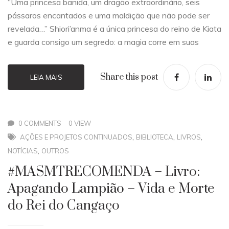
“Uma princesa banida, um dragão extraordinário, seis
pássaros encantados e uma maldição que não pode ser
revelada…” Shiori’anma é a única princesa do reino de Kiata
e guarda consigo um segredo: a magia corre em suas
Share this post
LEIA MAIS
0 COMMENTS
0 VIEW
,
,
,
AÇÕES E PROJETOS CONTINUADOS
BIBLIOTECA
LIVROS
,
NOTÍCIAS
OUTROS
#MASMTRECOMENDA – Livro:
Apagando Lampião – Vida e Morte
do Rei do Cangaço