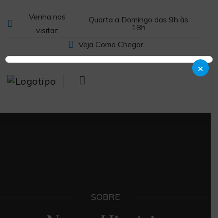
Venha nos
Quarta a Domingo das 9h às
18h
visitar:
Veja Como Chegar
×
SOBRE