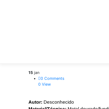
15
jan
0 Comments
0 View
Autor:
Desconhecido
Material/Técnica:
Metal dourado/fund