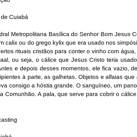
 de Cuiabá
ral Metropolitana Basílica do Senhor Bom Jesus C
tim calix ou do grego kylix que era usado nos simpós
rtos rituais cristãos para conter o vinho com água
raal, ou seja, o cálice que Jesus Cristo teria usad
Antes e depois desses momentos, ele fica vazio, d
ientes à parte, as galhetas. Objetos e alfaias que
va consigo a hóstia grande. O sanguíneo, um pano
ós a Comunhão. A pala, que serve para cobrir o cálic
casting
uiabá