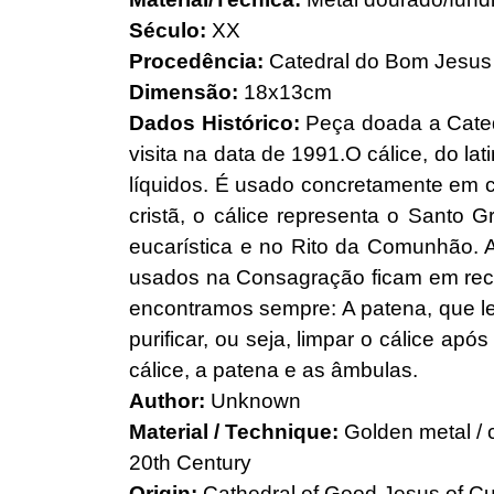
Século:
XX
Procedência:
Catedral do Bom Jesus
Dimensão:
18x13cm
Dados Histórico:
Peça doada a Cated
visita na data de 1991.O cálice, do la
líquidos. É usado concretamente em ce
cristã, o cálice representa o Santo G
eucarística e no Rito da Comunhão. 
usados na Consagração ficam em recip
encontramos sempre: A patena, que le
purificar, ou seja, limpar o cálice ap
cálice, a patena e as âmbulas.
Author:
Unknown
Material / Technique:
Golden metal / 
20th Century
Origin:
Cathedral of Good Jesus of C