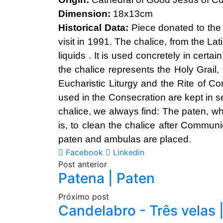
Dimension:
18x13cm
Historical Data:
Piece donated to the
visit in 1991. The chalice, from the La
liquids . It is used concretely in certa
the chalice represents the Holy Grail, 
Eucharistic Liturgy and the Rite of C
used in the Consecration are kept in 
chalice, we always find: The paten, whi
is, to clean the chalice after Communi
paten and ambulas are placed.
Facebook
Linkedin
Post anterior
Patena | Paten
Próximo post
Candelabro - Três velas 