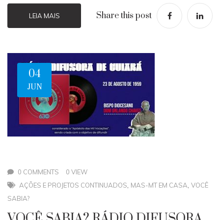
Share this post
LEIA MAIS
04
JUN
0 COMMENTS
0 VIEW
,
,
AÇÕES E PROJETOS CONTINUADOS
MAS-MT EM CASA
VOCÊ
SABIA?
VOCÊ SABIA? RÁDIO DIFUSORA