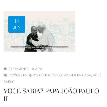
14
JUN
0 COMMENTS
0 VIEW
,
,
AÇÕES E PROJETOS CONTINUADOS
MAS-MT EM CASA
VOCÊ
SABIA?
VOCÊ SABIA? PAPA JOÃO PAULO
II