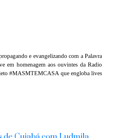
propagando e evangelizando com a Palavra
Live em homenagem aos ouvintes da Radio
jeto
#MASMTEMCASA
que engloba lives
s de Cuiabá com Ludmila