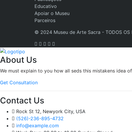
Educativo
Apoiar o Museu
Parceiros
© 2024 Museu de Arte Sacra - TODOS OS
About Us
We must explain to you how all seds this mistakens idea o
Get Consultation
Contact Us
Rock St 12, Newyork City, USA
(526)-236-895-4732
info@example.com