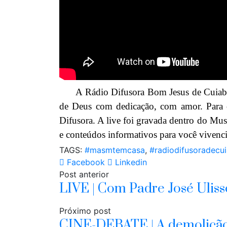
A Rádio Difusora Bom Jesus de Cuiabá es
de Deus com dedicação, com amor. Para 
Difusora. A
live foi gravada dentro do
Muse
e conteúdos informativos para você vivenci
TAGS:
#masmtemcasa
,
#radiodifusoradecu
Facebook
Linkedin
Post anterior
LIVE | Com Padre José Uliss
Próximo post
CINE-DEBATE | A demolição 